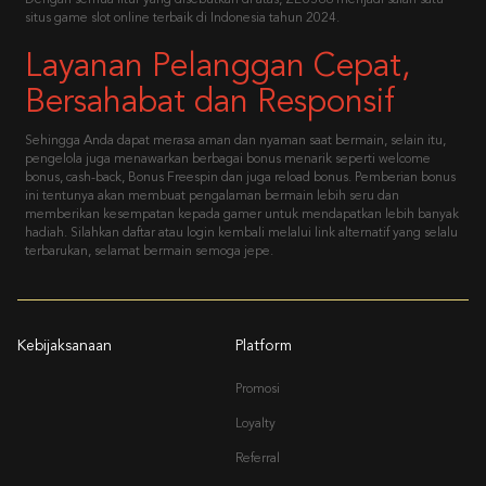
situs game slot online terbaik di Indonesia tahun 2024.
Layanan Pelanggan Cepat,
Bersahabat dan Responsif
Sehingga Anda dapat merasa aman dan nyaman saat bermain, selain itu,
pengelola juga menawarkan berbagai bonus menarik seperti welcome
bonus, cash-back, Bonus Freespin dan juga reload bonus. Pemberian bonus
ini tentunya akan membuat pengalaman bermain lebih seru dan
memberikan kesempatan kepada gamer untuk mendapatkan lebih banyak
hadiah. Silahkan daftar atau login kembali melalui link alternatif yang selalu
terbarukan, selamat bermain semoga jepe.
Kebijaksanaan
Platform
Promosi
Loyalty
Referral