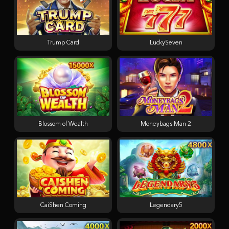
Trump Card
LuckySeven
Blossom of Wealth
Moneybags Man 2
CaiShen Coming
Legendary5