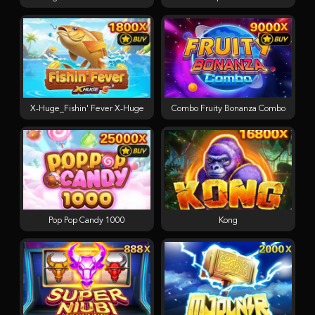
X-Huge_Fishin' Fever X-Huge
Combo Fruity Bonanza Combo
Pop Pop Candy 1000
Kong