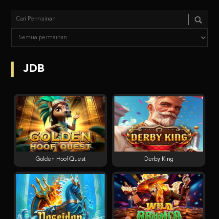
JDB
Golden Hoof Quest
Derby King