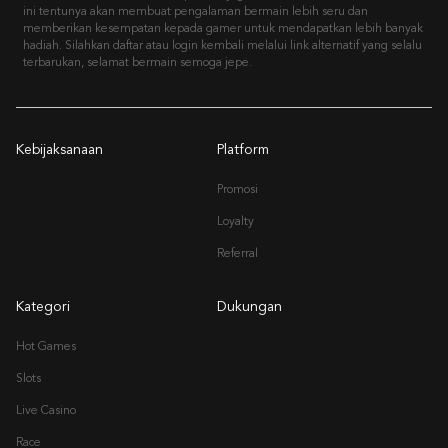
ini tentunya akan membuat pengalaman bermain lebih seru dan
memberikan kesempatan kepada gamer untuk mendapatkan lebih banyak
hadiah. Silahkan daftar atau login kembali melalui link alternatif yang selalu
terbarukan, selamat bermain semoga jepe.
Kebijaksanaan
Platform
Promosi
Loyalty
Referral
Kategori
Dukungan
Hot Games
Slots
Live Casino
Race