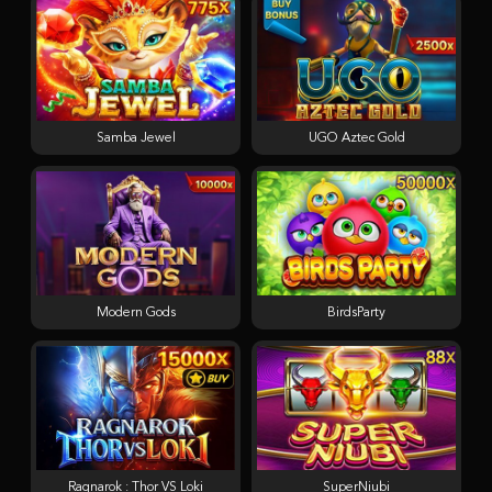
Samba Jewel
UGO Aztec Gold
Modern Gods
BirdsParty
Ragnarok : Thor VS Loki
SuperNiubi