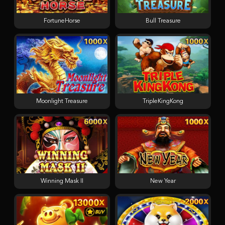
FortuneHorse
Bull Treasure
Moonlight Treasure
TripleKingKong
Winning Mask II
New Year