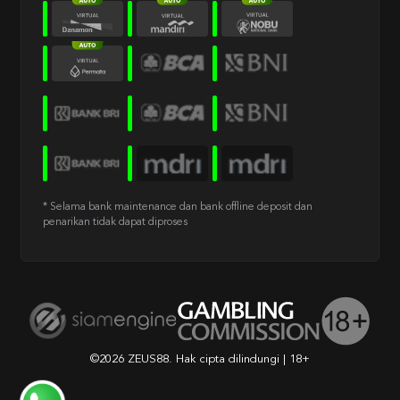
* Selama bank maintenance dan bank offline deposit dan
penarikan tidak dapat diproses
©2026 ZEUS88. Hak cipta dilindungi | 18+