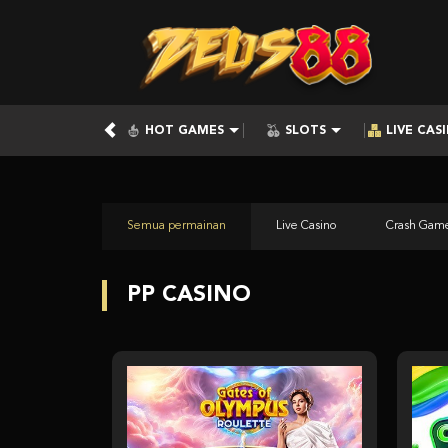
HOT GAMES
SLOTS
LIVE CAS
Semua permainan
Live Casino
Crash Gam
PP CASINO