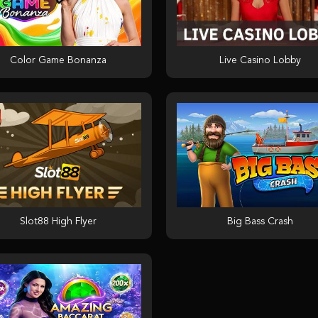
Color Game Bonanza
Live Casino Lobby
Slot88 High Flyer
Big Bass Crash