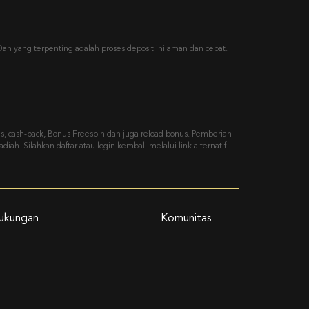
an yang terpenting adalah proses deposit ini aman dan cepat.
, cash-back, Bonus Freespin dan juga reload bonus. Pemberian
Silahkan daftar atau login kembali melalui link alternatif
ukungan
Komunitas