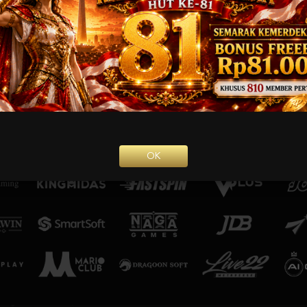
OUR PARTNER
OK