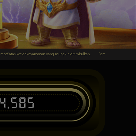
as ketidaknyamanan yang mungkin ditimbulkan.
Pemeliharaan Terjadwal: MarbleX
84,585