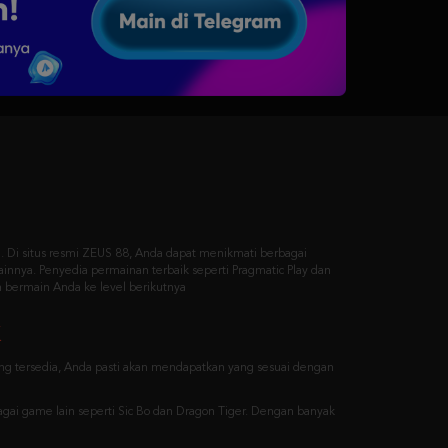
 Di situs resmi ZEUS 88, Anda dapat menikmati berbagai
nnya. Penyedia permainan terbaik seperti Pragmatic Play dan
n bermain Anda ke level berikutnya
k
ng tersedia, Anda pasti akan mendapatkan yang sesuai dengan
agai game lain seperti Sic Bo dan Dragon Tiger. Dengan banyak