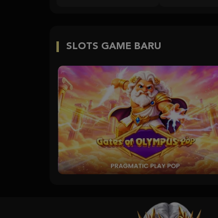
SLOTS GAME BARU