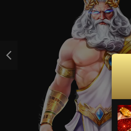
Previous