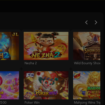
Nezha 2
Wild Bounty Showd
2500
Poker Win
Mahjong Wins Triple