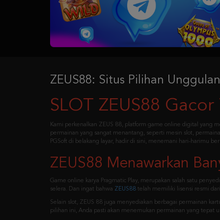
ZEUS88: Situs Pilihan Unggulan
SLOT ZEUS88 Gacor T
Kami perkenalkan ZEUS 88, platform game online digital yang 
permainan yang sangat menantang, seperti mesin slot, permaina
PGSoft di belakang layar, hadir di sini, menemani hari-harimu
ZEUS88 Menawarkan Banya
Game online karya Pragmatic Play, merupakan salah satu penye
selera. Dan ingat bahwa
ZEUS88
telah memiliki lisensi resmi d
Selain slot, ZEUS 88 juga menyediakan berbagai permainan kartu
pilihan ini, Anda pasti akan menemukan permainan yang tepat