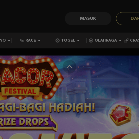
MASUK
DA
INO
RACE
TOGEL
OLAHRAGA
CRA