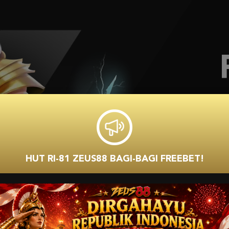
Fat Panda adalah 
impact! Dirancang buat 
ketebak. Dengan energi 
menang besar—Fat Pan
HUT RI-81 ZEUS88 BAGI-BAGI FREEBET!