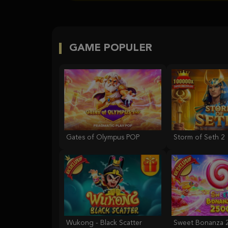
GAME POPULER
Gates of Olympus POP
Storm of Seth 2
Wukong - Black Scatter
Sweet Bonanza 