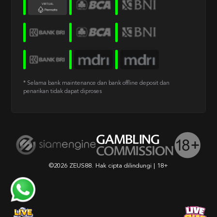
* Selama bank maintenance dan bank offline deposit dan
penarikan tidak dapat diproses
©2026 ZEUS88. Hak cipta dilindungi | 18+