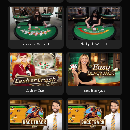
Blackjack_White_B
Blackjack_White_C
Cash or Crash
Easy Blackjack