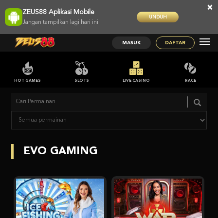
×
ZEUS88 Aplikasi Mobile
UNDUH
Jangan tampilkan lagi hari ini
MASUK
DAFTAR
HOT GAMES
SLOTS
LIVE CASINO
RACE
EVO GAMING