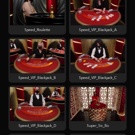
Speed_Roulette
Speed_VIP_Blackjack_A
Speed_VIP_Blackjack_B
Speed_VIP_Blackjack_C
Speed_VIP_Blackjack_D
Super_Sic_Bo