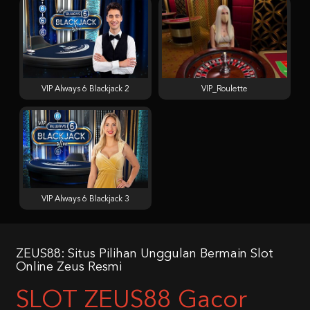
VIP Always 6 Blackjack 2
VIP_Roulette
VIP Always 6 Blackjack 3
ZEUS88: Situs Pilihan Unggulan Bermain Slot
Online Zeus Resmi
SLOT ZEUS88 Gacor