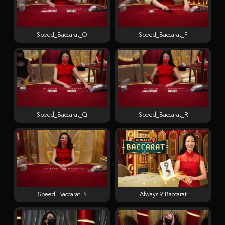
Speed_Baccarat_O
Speed_Baccarat_P
Speed_Baccarat_Q
Speed_Baccarat_R
Speed_Baccarat_S
Always 9 Baccarat