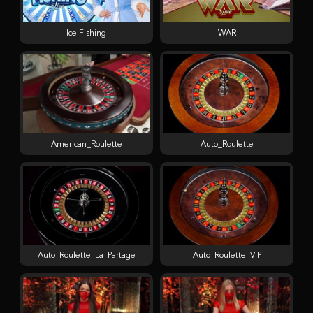
Ice Fishing
WAR
American_Roulette
Auto_Roulette
Auto_Roulette_La_Partage
Auto_Roulette_VIP