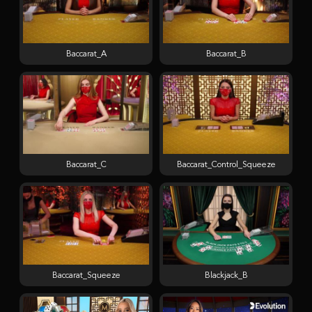
Baccarat_A
Baccarat_B
Baccarat_C
Baccarat_Control_Squeeze
Baccarat_Squeeze
Blackjack_B