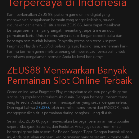
Terpercaya di Indonesia
Kami perkenalkan ZEUS 88, platform game online digital yang
menawarkan pengalaman bermain yang sangat kekinian, mudah
digunakan dan aman. Di situs resmi ZEUS 88, Anda dapat menikmati
berbagai permainan yang sangat menantang, seperti mesin slot,
permainan kartu. Untuk memulainya cukup dengan deposit pulsa dan
beberapa cara mudah lainnya. Penyedia permainan terbaik seperti
Pragmatic Play dan PGSoft di belakang layar, hadir di sini, menemani hari-
harimu bermain game melalui perangkat mobile. Jadi bersiaplah untuk
membawa pengalaman bermain Anda ke level berikutnya
ZEUS88 Menawarkan Banyak
Permainan Slot Online Terbaik
Game online karya Pragmatic Play, merupakan salah satu penyedia game
slot paling populer dan terkemuka dunia. Dengan berbagai macam tema
yang tersedia, Anda pasti akan mendapatkan yang sesuai dengan selera.
Dan ingat bahwa
ZEUS88
telah memiliki lisensi resmi dari PAGCOR untuk
mengoperasikan situs permainan daring penghasil uang di Asia.
Selain slot, ZEUS 88 juga menyediakan berbagai permainan kartu populer
seperti Blackjack, Baccarat, dan Roulette. Anda juga dapat menikmati
berbagai game lain seperti Sic Bo dan Dragon Tiger. Dengan banyak pilihan
ini, Anda pasti akan menemukan permainan yang tepat untuk memenuhi