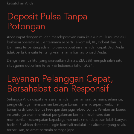
kebutuhan Anda.
Deposit Pulsa Tanpa
Potongan
Anda dapat dengan mudah mendepositkan dana ke akun milik mu melalui
berbagai operator seluler ternama seperti Telkomsel, XL, Indosat dan Tri.
Dan yang terpenting adalah proses deposit ini aman dan cepat. Jadi Anda
tidak perlu khawatir tentang keamanan informasi pribadi Anda.
Dengan semua fitur yang disebutkan di atas, ZEUS88 menjadi salah satu
situs game slot online terbaik di Indonesia tahun 2024.
Layanan Pelanggan Cepat,
Bersahabat dan Responsif
Sehingga Anda dapat merasa aman dan nyaman saat bermain, selain itu,
pengelola juga menawarkan berbagai bonus menarik seperti welcome
bonus, cash-back, Bonus Freespin dan juga reload bonus. Pemberian bonus
ini tentunya akan membuat pengalaman bermain lebih seru dan
memberikan kesempatan kepada gamer untuk mendapatkan lebih banyak
hadiah. Silahkan daftar atau login kembali melalui link alternatif yang selalu
terbarukan, selamat bermain semoga jepe.