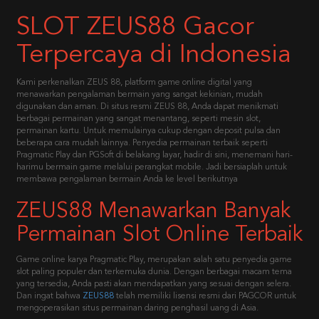
SLOT ZEUS88 Gacor
Terpercaya di Indonesia
Kami perkenalkan ZEUS 88, platform game online digital yang
menawarkan pengalaman bermain yang sangat kekinian, mudah
digunakan dan aman. Di situs resmi ZEUS 88, Anda dapat menikmati
berbagai permainan yang sangat menantang, seperti mesin slot,
permainan kartu. Untuk memulainya cukup dengan deposit pulsa dan
beberapa cara mudah lainnya. Penyedia permainan terbaik seperti
Pragmatic Play dan PGSoft di belakang layar, hadir di sini, menemani hari-
harimu bermain game melalui perangkat mobile. Jadi bersiaplah untuk
membawa pengalaman bermain Anda ke level berikutnya
ZEUS88 Menawarkan Banyak
Permainan Slot Online Terbaik
Game online karya Pragmatic Play, merupakan salah satu penyedia game
slot paling populer dan terkemuka dunia. Dengan berbagai macam tema
yang tersedia, Anda pasti akan mendapatkan yang sesuai dengan selera.
Dan ingat bahwa
ZEUS88
telah memiliki lisensi resmi dari PAGCOR untuk
mengoperasikan situs permainan daring penghasil uang di Asia.