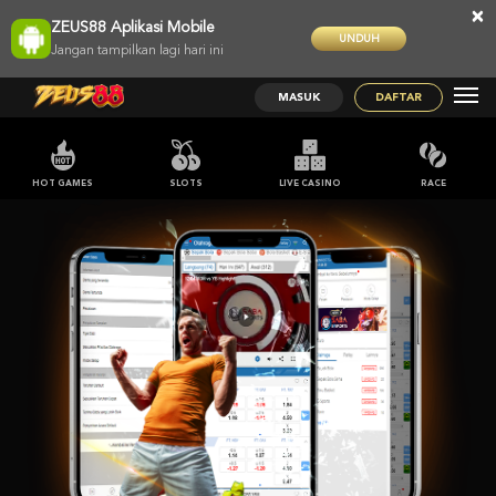
×
ZEUS88 Aplikasi Mobile
UNDUH
Jangan tampilkan lagi hari ini
MASUK
DAFTAR
HOT GAMES
SLOTS
LIVE CASINO
RACE