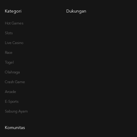
Kategori
Dukungan
Hot Games
Slots
Live Casino
Race
Togel
Olahraga
Crash Game
Arcade
E-Sports
Sabung Ayam
Komunitas