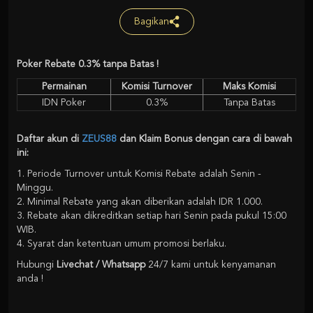
Bagikan
Poker Rebate 0.3% tanpa Batas !
Permainan
Komisi Turnover
Maks Komisi
IDN Poker
0.3%
Tanpa Batas
Daftar akun di
ZEUS88
dan Klaim Bonus dengan cara di bawah
ini:
1. Periode Turnover untuk Komisi Rebate adalah Senin -
Minggu.
2. Minimal Rebate yang akan diberikan adalah IDR 1.000.
3. Rebate akan dikreditkan setiap hari Senin pada pukul 15:00
WIB.
4. Syarat dan ketentuan umum promosi berlaku.
Hubungi
Livechat / Whatsapp
24/7 kami untuk kenyamanan
anda !