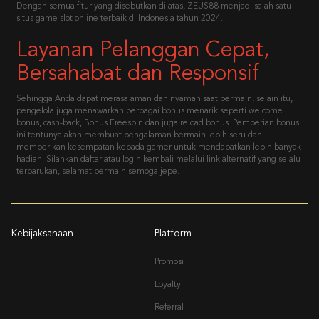
Dengan semua fitur yang disebutkan di atas, ZEUS88 menjadi salah satu
situs game slot online terbaik di Indonesia tahun 2024.
Layanan Pelanggan Cepat,
Bersahabat dan Responsif
Sehingga Anda dapat merasa aman dan nyaman saat bermain, selain itu,
pengelola juga menawarkan berbagai bonus menarik seperti welcome
bonus, cash-back, Bonus Freespin dan juga reload bonus. Pemberian bonus
ini tentunya akan membuat pengalaman bermain lebih seru dan
memberikan kesempatan kepada gamer untuk mendapatkan lebih banyak
hadiah. Silahkan daftar atau login kembali melalui link alternatif yang selalu
terbarukan, selamat bermain semoga jepe.
Kebijaksanaan
Platform
Promosi
Loyalty
Referral